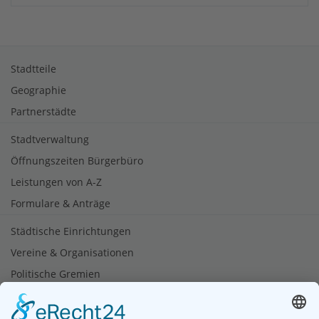
Stadtteile
Geographie
Partnerstädte
Stadtverwaltung
Öffnungszeiten Bürgerbüro
Leistungen von A-Z
Formulare & Anträge
Städtische Einrichtungen
Vereine & Organisationen
Politische Gremien
Tourismus