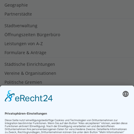
Geographie
Partnerstädte
Stadtverwaltung
Öffnungszeiten Bürgerbüro
Leistungen von A-Z
Formulare & Anträge
Städtische Einrichtungen
Vereine & Organisationen
Politische Gremien
Tourismus
Soziale Netzwerke
Bürgerbüro