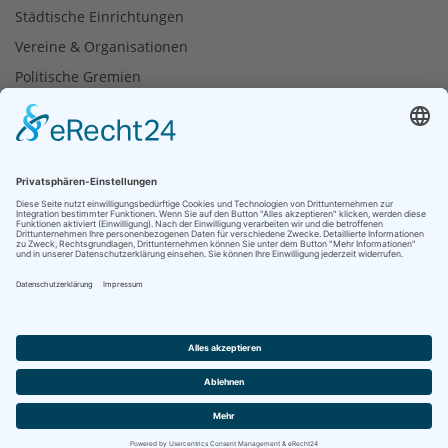
Städtische Einrichtungen
Vereine & Organisationen
Politische Gremien
Tourismus
Soziale Netzwerke
Bürgerbüro
06624 933-110
© 2026 Stadt Heringen (Werra) produziert von
dd-media.de
|
|
|
Impressum
Datenschutz
Barrierefreiheit
Cookie-Einstellungen