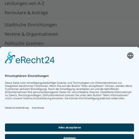
Leistungen von A-Z
Formulare & Anträge
Städtische Einrichtungen
Vereine & Organisationen
Politische Gremien
Tourismus
Soziale Netzwerke
Bürgerbüro
06624 933-110
© 2026 Stadt Heringen (Werra) produziert von
dd-media.de