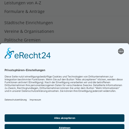
Leistungen von A-Z
Formulare & Anträge
Städtische Einrichtungen
Vereine & Organisationen
Politische Gremien
Tourismus
Soziale Netzwerke
Bürgerbüro
06624 933-110
© 2026 Stadt Heringen (Werra) produziert von
dd-media.de