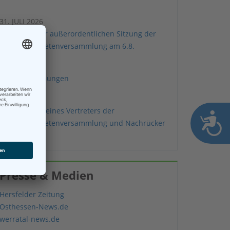
31. JULI 2026
Einladung zur außerordentlichen Sitzung der
Stadtverordnetenversammlung am 6.8.
22. JULI 2026
Bekanntmachungen
20. JULI 2026
Ausscheiden eines Vertreters der
Stadtverordnetenversammlung und Nachrücker
Presse & Medien
Hersfelder Zeitung
Osthessen-News.de
werratal-news.de