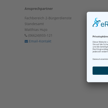
Ansprechpartner
Fachbereich 2-Bürgerdienste
Standesamt
Matthias Hujo
(06624)933-121
Email-Kontakt