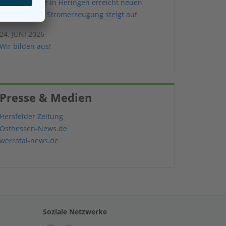
Energiewende in Heringen erreicht neuen
Meilenstein – Stromerzeugung steigt auf
24. JUNI 2026
Wir bilden aus!
Presse & Medien
Hersfelder Zeitung
Osthessen-News.de
werratal-news.de
Soziale Netzwerke