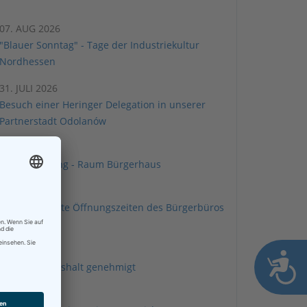
07. AUG 2026
"Blauer Sonntag" - Tage der Industriekultur
Nordhessen
31. JULI 2026
Besuch einer Heringer Delegation in unserer
Partnerstadt Odolanów
30. JULI 2026
Ausschreibung - Raum Bürgerhaus
27. JULI 2026
Eingeschränkte Öffnungszeiten des Bürgerbüros
am 13.8.2026
17. JULI 2026
Heringer Haushalt genehmigt
13. JULI 2026