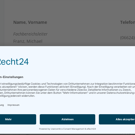
Name, Vorname
Telefo
Fachbereichsleiter
(06624
Franz, Michael
Stellvertretende Fachbereichsleiterin
(06624
Dietz, Astrid
Tief- und Straßenbau
(06624
Völzke, Torsten
Umwelt
(06624
Westermann, Jens
Umwelt
(06624)
Wenkel, Anke
Immobilienmanagement
(06624