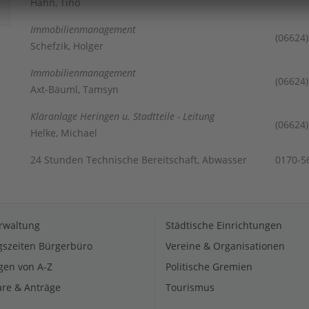
Hahn, Tino
Immobilienmanagement
(06624
Schefzik, Holger
Immobilienmanagement
(06624
Axt-Bäuml, Tamsyn
Kläranlage Heringen u. Stadtteile - Leitung
(06624
Helke, Michael
24 Stunden Technische Bereitschaft, Abwasser
0170-5
rwaltung
Städtische Einrichtungen
szeiten Bürgerbüro
Vereine & Organisationen
gen von A-Z
Politische Gremien
re & Anträge
Tourismus