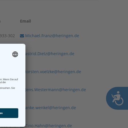
n
Email
)933-302
Michael.Franz@heringen.de
)933-140
astrid.Dietz@heringen.de
)933-305
torsten.voelzke@heringen.de
)933-304
Jens.Westermann@heringen.de
 933-311
anke.wenkel@heringen.de
)-933-315
Tino.Hahn@heringen.de