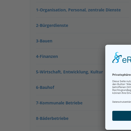
1-Organisation, Personal, zentrale Dienste
2-Bürgerdienste
3-Bauen
4-Finanzen
5-Wirtschaft, Entwicklung, Kultur
6-Bauhof
7-Kommunale Betriebe
8-Bäderbetriebe