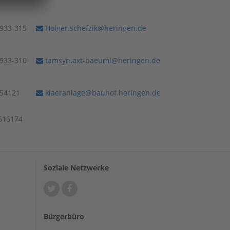
)933-315
Holger.schefzik@heringen.de
)933-310
tamsyn.axt-baeuml@heringen.de
)54121
klaeranlage@bauhof.heringen.de
616174
Soziale Netzwerke
Bürgerbüro